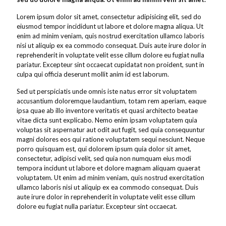
Lorem ipsum dolor sit amet, consectetur adipisicing elit, sed do
eiusmod tempor incididunt ut labore et dolore magna aliqua. Ut
enim ad minim veniam, quis nostrud exercitation ullamco laboris
nisi ut aliquip ex ea commodo consequat. Duis aute irure dolor in
reprehenderit in voluptate velit esse cillum dolore eu fugiat nulla
pariatur. Excepteur sint occaecat cupidatat non proident, sunt in
culpa qui officia deserunt mollit anim id est laborum.
Sed ut perspiciatis unde omnis iste natus error sit voluptatem
accusantium doloremque laudantium, totam rem aperiam, eaque
ipsa quae ab illo inventore veritatis et quasi architecto beatae
vitae dicta sunt explicabo. Nemo enim ipsam voluptatem quia
voluptas sit aspernatur aut odit aut fugit, sed quia consequuntur
magni dolores eos qui ratione voluptatem sequi nesciunt. Neque
porro quisquam est, qui dolorem ipsum quia dolor sit amet,
consectetur, adipisci velit, sed quia non numquam eius modi
tempora incidunt ut labore et dolore magnam aliquam quaerat
voluptatem. Ut enim ad minim veniam, quis nostrud exercitation
ullamco laboris nisi ut aliquip ex ea commodo consequat. Duis
aute irure dolor in reprehenderit in voluptate velit esse cillum
dolore eu fugiat nulla pariatur. Excepteur sint occaecat.