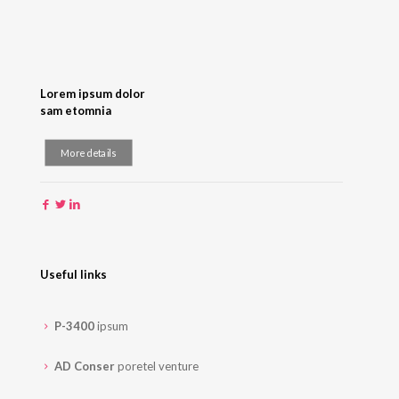
Lorem ipsum dolor
sam etomnia
More details
Useful links
P-3400
ipsum
AD Conser
poretel venture