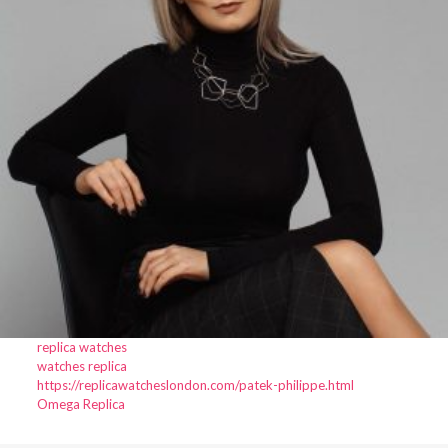
replica watches
watches replica
https://replicawatcheslondon.com/patek-philippe.html
Omega Replica