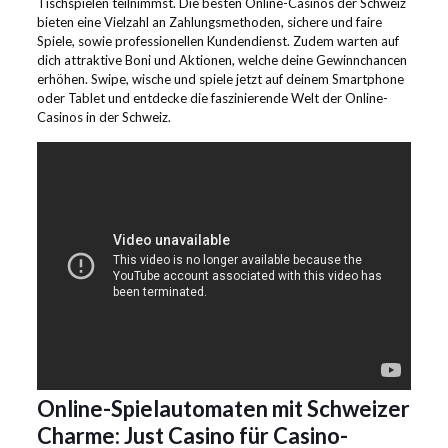
Tischspielen teilnimmst. Die besten Online-Casinos der Schweiz
bieten eine Vielzahl an Zahlungsmethoden, sichere und faire
Spiele, sowie professionellen Kundendienst. Zudem warten auf
dich attraktive Boni und Aktionen, welche deine Gewinnchancen
erhöhen. Swipe, wische und spiele jetzt auf deinem Smartphone
oder Tablet und entdecke die faszinierende Welt der Online-
Casinos in der Schweiz.
Online-Spielautomaten mit Schweizer
Charme: Just Casino für Casino-