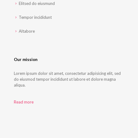
Elitsed do eiusmund
Tempor incididunt
Altabore
Our mission
Lorem ipsum dolor sit amet, consectetur adipisicing elit, sed
do eiusmod tempor incididunt ut labore et dolore magna
aliqua.
Read more