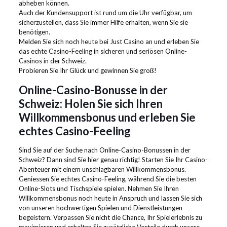
abheben können.
Auch der Kundensupport ist rund um die Uhr verfügbar, um
sicherzustellen, dass Sie immer Hilfe erhalten, wenn Sie sie
benötigen.
Melden Sie sich noch heute bei Just Casino an und erleben Sie
das echte Casino-Feeling in sicheren und seriösen Online-
Casinos in der Schweiz.
Probieren Sie Ihr Glück und gewinnen Sie groß!
Online-Casino-Bonusse in der
Schweiz: Holen Sie sich Ihren
Willkommensbonus und erleben Sie
echtes Casino-Feeling
Sind Sie auf der Suche nach Online-Casino-Bonussen in der
Schweiz? Dann sind Sie hier genau richtig! Starten Sie Ihr Casino-
Abenteuer mit einem unschlagbaren Willkommensbonus.
Geniessen Sie echtes Casino-Feeling, während Sie die besten
Online-Slots und Tischspiele spielen. Nehmen Sie Ihren
Willkommensbonus noch heute in Anspruch und lassen Sie sich
von unseren hochwertigen Spielen und Dienstleistungen
begeistern. Verpassen Sie nicht die Chance, Ihr Spielerlebnis zu
maximieren und erhalten Sie zusätzliche Vorteile durch unsere