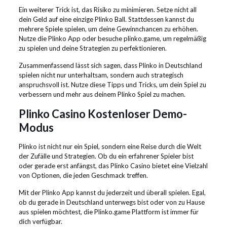
Ein weiterer Trick ist, das Risiko zu minimieren. Setze nicht all
dein Geld auf eine einzige Plinko Ball. Stattdessen kannst du
mehrere Spiele spielen, um deine Gewinnchancen zu erhöhen.
Nutze die Plinko App oder besuche plinko.game, um regelmäßig
zu spielen und deine Strategien zu perfektionieren.
Zusammenfassend lässt sich sagen, dass Plinko in Deutschland
spielen nicht nur unterhaltsam, sondern auch strategisch
anspruchsvoll ist. Nutze diese Tipps und Tricks, um dein Spiel zu
verbessern und mehr aus deinem Plinko Spiel zu machen.
Plinko Casino Kostenloser Demo-
Modus
Plinko ist nicht nur ein Spiel, sondern eine Reise durch die Welt
der Zufälle und Strategien. Ob du ein erfahrener Spieler bist
oder gerade erst anfängst, das Plinko Casino bietet eine Vielzahl
von Optionen, die jeden Geschmack treffen.
Mit der Plinko App kannst du jederzeit und überall spielen. Egal,
ob du gerade in Deutschland unterwegs bist oder von zu Hause
aus spielen möchtest, die Plinko.game Plattform ist immer für
dich verfügbar.