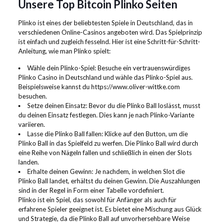
Unsere Top Bitcoin Plinko Seiten
Plinko ist eines der beliebtesten Spiele in Deutschland, das in
verschiedenen Online-Casinos angeboten wird. Das Spielprinzip
ist einfach und zugleich fesselnd. Hier ist eine Schritt-für-Schritt-
Anleitung, wie man Plinko spielt:
Wähle dein Plinko-Spiel: Besuche ein vertrauenswürdiges
Plinko Casino in Deutschland und wähle das Plinko-Spiel aus.
Beispielsweise kannst du https://www.oliver-wittke.com
besuchen.
Setze deinen Einsatz: Bevor du die Plinko Ball loslässt, musst
du deinen Einsatz festlegen. Dies kann je nach Plinko-Variante
variieren.
Lasse die Plinko Ball fallen: Klicke auf den Button, um die
Plinko Ball in das Spielfeld zu werfen. Die Plinko Ball wird durch
eine Reihe von Nägeln fallen und schließlich in einen der Slots
landen.
Erhalte deinen Gewinn: Je nachdem, in welchen Slot die
Plinko Ball landet, erhältst du deinen Gewinn. Die Auszahlungen
sind in der Regel in Form einer Tabelle vordefiniert.
Plinko ist ein Spiel, das sowohl für Anfänger als auch für
erfahrene Spieler geeignet ist. Es bietet eine Mischung aus Glück
und Strategie, da die Plinko Ball auf unvorhersehbare Weise