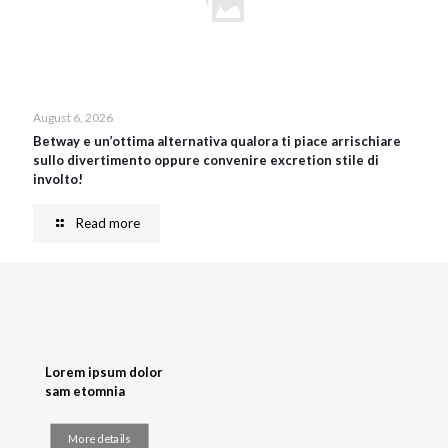
August 6, 2026
Betway e un’ottima alternativa qualora ti piace arrischiare
sullo divertimento oppure convenire excretion stile di
involto!
Read more
Lorem ipsum dolor
sam etomnia
More details