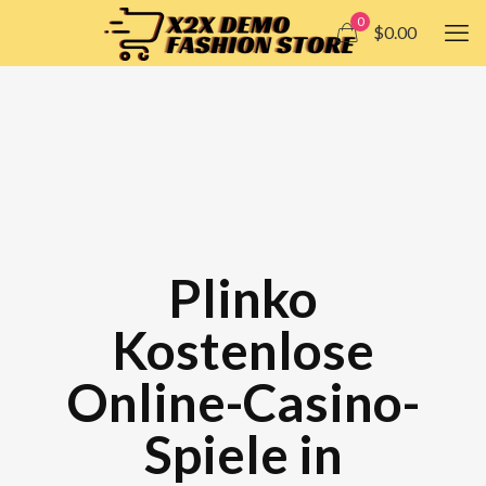
0
$0.00
Plinko
Kostenlose
Online-Casino-
Spiele in