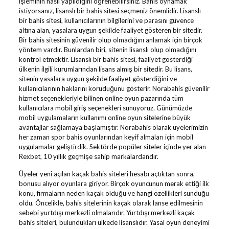
işleminin nasıl yapıldığını öğrenebilirsiniz. Bahis oynamak
istiyorsanız, lisanslı bir bahis sitesi seçmeniz önemlidir. Lisanslı
bir bahis sitesi, kullanıcılarının bilgilerini ve parasını güvence
altına alan, yasalara uygun şekilde faaliyet gösteren bir sitedir.
Bir bahis sitesinin güvenilir olup olmadığını anlamak için birçok
yöntem vardır. Bunlardan biri, sitenin lisanslı olup olmadığını
kontrol etmektir. Lisanslı bir bahis sitesi, faaliyet gösterdiği
ülkenin ilgili kurumlarından lisans almış bir sitedir. Bu lisans,
sitenin yasalara uygun şekilde faaliyet gösterdiğini ve
kullanıcılarının haklarını koruduğunu gösterir. Norabahis güvenilir
hizmet seçenekleriyle bilinen online oyun pazarında tüm
kullanıcılara mobil giriş seçenekleri sunuyoruz. Günümüzde
mobil uygulamaların kullanımı online oyun sitelerine büyük
avantajlar sağlamaya başlamıştır. Norabahis olarak üyelerimizin
her zaman spor bahis oyunlarından keyif almaları için mobil
uygulamalar geliştirdik. Sektörde popüler siteler içinde yer alan
Rexbet, 10 yıllık geçmişe sahip markalardandır.
Üyeler yeni açılan kaçak bahis siteleri hesabı açtıktan sonra,
bonusu alıyor oyunlara giriyor. Birçok oyuncunun merak ettiği ilk
konu, firmaların neden kaçak olduğu ve hangi özellikleri sunduğu
oldu. Öncelikle, bahis sitelerinin kaçak olarak lanse edilmesinin
sebebi yurtdışı merkezli olmalarıdır. Yurtdışı merkezli kaçak
bahis siteleri, bulundukları ülkede lisanslıdır. Yasal oyun deneyimi