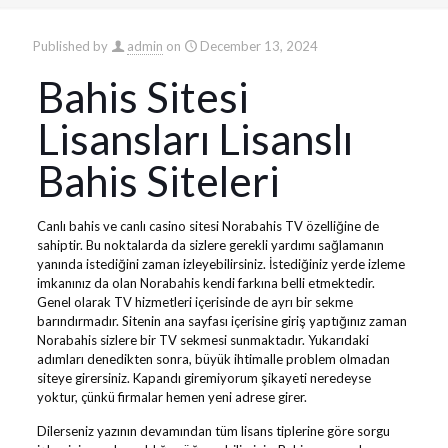
Published by
admin
on
December 13, 2024
Bahis Sitesi
Lisansları Lisanslı
Bahis Siteleri
Canlı bahis ve canlı casino sitesi Norabahis TV özelliğine de
sahiptir. Bu noktalarda da sizlere gerekli yardımı sağlamanın
yanında istediğini zaman izleyebilirsiniz. İstediğiniz yerde izleme
imkanınız da olan Norabahis kendi farkına belli etmektedir.
Genel olarak TV hizmetleri içerisinde de ayrı bir sekme
barındırmadır. Sitenin ana sayfası içerisine giriş yaptığınız zaman
Norabahis sizlere bir TV sekmesi sunmaktadır. Yukarıdaki
adımları denedikten sonra, büyük ihtimalle problem olmadan
siteye girersiniz. Kapandı giremiyorum şikayeti neredeyse
yoktur, çünkü firmalar hemen yeni adrese girer.
Dilerseniz yazının devamından tüm lisans tiplerine göre sorgu