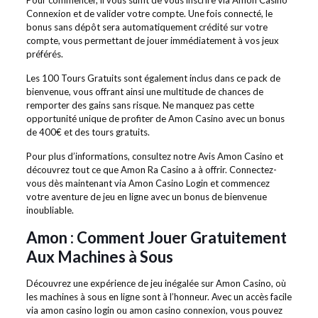
Pour commencer, il vous suffit de vous inscrire via Amon Casino
Connexion et de valider votre compte. Une fois connecté, le
bonus sans dépôt sera automatiquement crédité sur votre
compte, vous permettant de jouer immédiatement à vos jeux
préférés.
Les 100 Tours Gratuits sont également inclus dans ce pack de
bienvenue, vous offrant ainsi une multitude de chances de
remporter des gains sans risque. Ne manquez pas cette
opportunité unique de profiter de Amon Casino avec un bonus
de 400€ et des tours gratuits.
Pour plus d’informations, consultez notre Avis Amon Casino et
découvrez tout ce que Amon Ra Casino a à offrir. Connectez-
vous dès maintenant via Amon Casino Login et commencez
votre aventure de jeu en ligne avec un bonus de bienvenue
inoubliable.
Amon : Comment Jouer Gratuitement
Aux Machines à Sous
Découvrez une expérience de jeu inégalée sur Amon Casino, où
les machines à sous en ligne sont à l’honneur. Avec un accès facile
via amon casino login ou amon casino connexion, vous pouvez