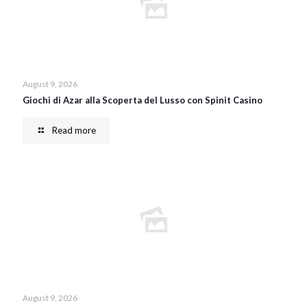
August 9, 2026
Giochi di Azar alla Scoperta del Lusso con Spinit Casino
Read more
August 9, 2026