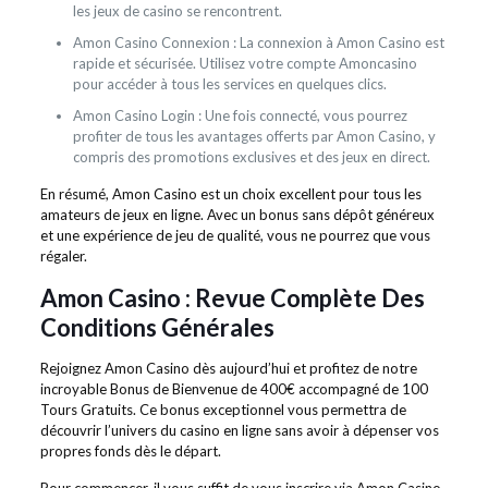
les jeux de casino se rencontrent.
Amon Casino Connexion : La connexion à Amon Casino est
rapide et sécurisée. Utilisez votre compte Amoncasino
pour accéder à tous les services en quelques clics.
Amon Casino Login : Une fois connecté, vous pourrez
profiter de tous les avantages offerts par Amon Casino, y
compris des promotions exclusives et des jeux en direct.
En résumé, Amon Casino est un choix excellent pour tous les
amateurs de jeux en ligne. Avec un bonus sans dépôt généreux
et une expérience de jeu de qualité, vous ne pourrez que vous
régaler.
Amon Casino : Revue Complète Des
Conditions Générales
Rejoignez Amon Casino dès aujourd’hui et profitez de notre
incroyable Bonus de Bienvenue de 400€ accompagné de 100
Tours Gratuits. Ce bonus exceptionnel vous permettra de
découvrir l’univers du casino en ligne sans avoir à dépenser vos
propres fonds dès le départ.