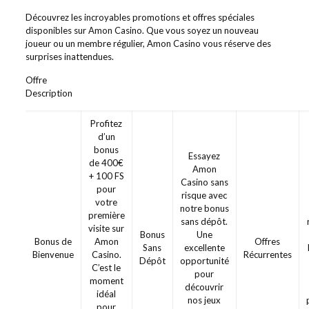
Découvrez les incroyables promotions et offres spéciales
disponibles sur Amon Casino. Que vous soyez un nouveau
joueur ou un membre régulier, Amon Casino vous réserve des
surprises inattendues.
Offre
Description
Profitez
d’un
bonus
Essayez
de 400€
Amon
+ 100 FS
Casino sans
pour
risque avec
votre
notre bonus
première
sans dépôt.
visite sur
Bonus
Une
Bonus de
Amon
Offres
Sans
excellente
Bienvenue
Casino.
Récurrentes
Dépôt
opportunité
C’est le
pour
moment
découvrir
idéal
nos jeux
pour