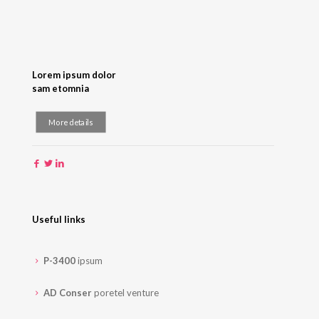
Lorem ipsum dolor
sam etomnia
More details
Useful links
P-3400
ipsum
AD Conser
poretel venture