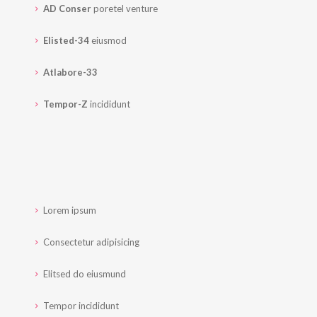
AD Conser
poretel venture
Elisted-34
eiusmod
Atlabore-33
Tempor-Z
incididunt
Lorem ipsum
Consectetur adipisicing
Elitsed do eiusmund
Tempor incididunt