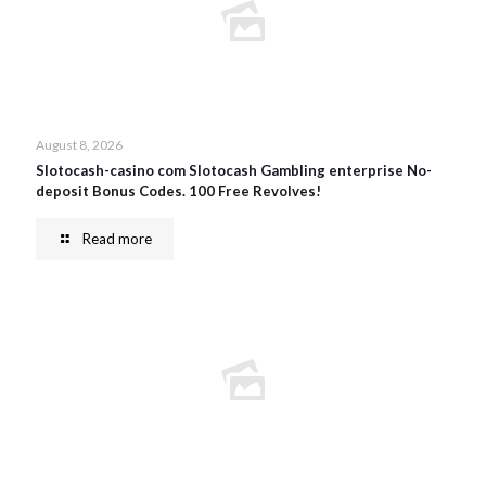
August 8, 2026
Slotocash-casino com Slotocash Gambling enterprise No-
deposit Bonus Codes. 100 Free Revolves!
Read more