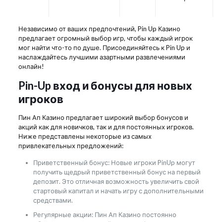
Независимо от ваших предпочтений, Pin Up Казино
предлагает огромный выбор игр, чтобы каждый игрок
мог найти что-то по душе. Присоединяйтесь к Pin Up и
наслаждайтесь лучшими азартными развлечениями
онлайн!
Pin-Up вход и бонусы для новых
игроков
Пин Ап Казино предлагает широкий выбор бонусов и
акций как для новичков, так и для постоянных игроков.
Ниже представлены некоторые из самых
привлекательных предложений:
Приветственный бонус: Новые игроки PinUp могут
получить щедрый приветственный бонус на первый
депозит. Это отличная возможность увеличить свой
стартовый капитал и начать игру с дополнительными
средствами.
Регулярные акции: Пин Ап Казино постоянно