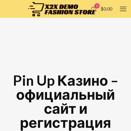
0
$0.00
Pin Up Казино –
официальный
сайт и
регистрация