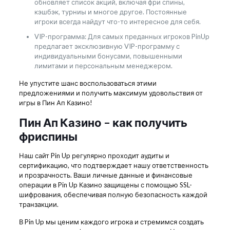
обновляет список акций, включая фри спины,
кэшбэк, турниы и многое другое. Постоянные
игроки всегда найдут что-то интересное для себя.
VIP-программа: Для самых преданных игроков PinUp
предлагает эксклюзивную VIP-программу с
индивидуальными бонусами, повышенными
лимитами и персональным менеджером.
Не упустите шанс воспользоваться этими
предложениями и получить максимум удовольствия от
игры в Пин Ап Казино!
Пин Ап Казино – как получить
фриспины
Наш сайт Pin Up регулярно проходит аудиты и
сертификацию, что подтверждает нашу ответственность
и прозрачность. Ваши личные данные и финансовые
операции в Pin Up Казино защищены с помощью SSL-
шифрования, обеспечивая полную безопасность каждой
транзакции.
В Pin Up мы ценим каждого игрока и стремимся создать