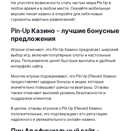
Не упустите возможность стать частью мира Pin Up в
любое время и в любом месте. Скачайте мобильную
версию пинап казино и откройте для себя новые
горизонты азартных развлечений!
Pin-Up Казино – лучшие бонусные
предложения
Игроки отмечают, что Pin Up Казино предлагает широкий
выбор игр, включая популярные слоты и настольные
игры. Пользователи ценят быстрые выплаты и удобный
интерфейс сайта.
Многие игроки подчеркивают, что Pin Up (Пинап) Казино
предоставляет щедрые бонусы и акции, которые
значительно повышают шансы на выигрыш. Отзывы
также отмечают высокий уровень безопасности и
поддержки клиентов.
В целом, отзывы игроков о Pin Up (Пинап) Казино
положительные, что подтверждает его репутацию
надежного и увлекательного онлайн-казино.
Пин Ап официальный сайт –