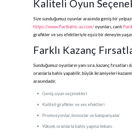
Kaliteli Oyun Seçene
Size sunduğumuz oyunlar arasında geniş bir yelpaze 
https://www.Paribahis-az.com/
oyunları, canlı
Pari
grafikler ve ses efektleriyle eşsiz bir deneyim yaşay
Farklı Kazanç Fırsatl
Sunduğumuz oyunların yanı sıra, kazanç fırsatları d
oranlarla bahis yapabilir, büyük ikramiyeleri kazan
arasındadır.
Geniş oyun seçenekleri
Kaliteli grafikler ve ses efektleri
Promosyonlar, bonuslar ve kampanyalar
Yüksek oranlarla bahis yapma imkanı