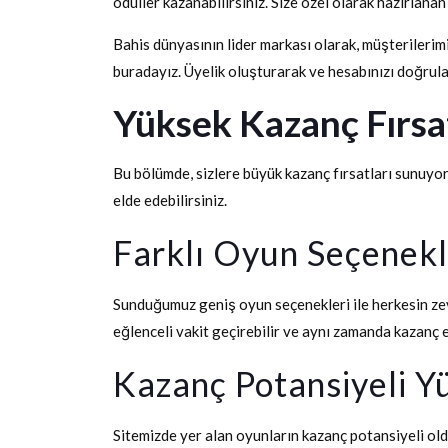
ödüller kazanabilirsiniz. Size özel olarak hazırlana
Bahis dünyasının lider markası olarak, müşterilerim
buradayız. Üyelik oluşturarak ve hesabınızı doğrulay
Yüksek Kazanç Fırsat
Bu bölümde, sizlere büyük kazanç fırsatları sunuyo
elde edebilirsiniz.
Farklı Oyun Seçenekl
Sunduğumuz geniş oyun seçenekleri ile herkesin zev
eğlenceli vakit geçirebilir ve aynı zamanda kazanç e
Kazanç Potansiyeli Y
Sitemizde yer alan oyunların kazanç potansiyeli old