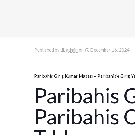
Published by
admin
on
December 16, 2024
Paribahis Giriş Kumar Masası – Paribahis’e Giriş Ya
Paribahis 
Paribahis