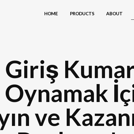
HOME
PRODUCTS
ABOUT
s Giriş Kumar
s Oynamak İ
ayın ve Kaza