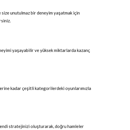
le size unutulmaz bir deneyim yaşatmak için
siniz.
eneyimi yaşayabilir ve yüksek miktarlarda kazanç
rine kadar çeşitli kategorilerdeki oyunlarımızla
endi stratejinizi oluşturarak, doğru hamleler