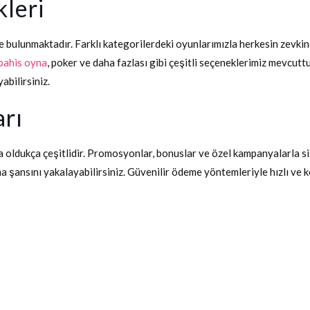
kleri
bulunmaktadır. Farklı kategorilerdeki oyunlarımızla herkesin zevkine
bahis oyna
, poker ve daha fazlası gibi çeşitli seçeneklerimiz mevcut
abilirsiniz.
arı
a oldukça çeşitlidir. Promosyonlar, bonuslar ve özel kampanyalarla s
ma şansını yakalayabilirsiniz. Güvenilir ödeme yöntemleriyle hızlı ve 