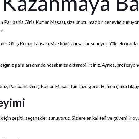
e Kazanmaya Ba
lan Paribahis Giriş Kumar Masası, size unutulmaz bir deneyim sunuyo
n!
ahis Giriş Kumar Masası, size büyük fırsatlar sunuyor. Yüksek oranları
ığınız paraları anında hesabınıza aktarabilirsiniz. Ayrıca, profesyon
ız, Paribahis Giriş Kumar Masası tam size göre! Hemen şimdi tıklaya
eyimi
 için çeşitli seçenekler sunuyoruz. Sizlere en kaliteli ve güvenilir oy