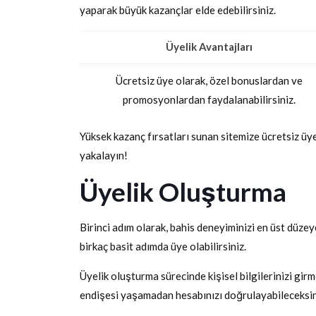
yaparak büyük kazançlar elde edebilirsiniz.
Üyelik Avantajları
Ücretsiz üye olarak, özel bonuslardan ve
promosyonlardan faydalanabilirsiniz.
Yüksek kazanç fırsatları sunan sitemize ücretsiz üy
yakalayın!
Üyelik Oluşturma
Birinci adım olarak, bahis deneyiminizi en üst düzey
birkaç basit adımda üye olabilirsiniz.
Üyelik oluşturma sürecinde kişisel bilgilerinizi gir
endişesi yaşamadan hesabınızı doğrulayabileceksin