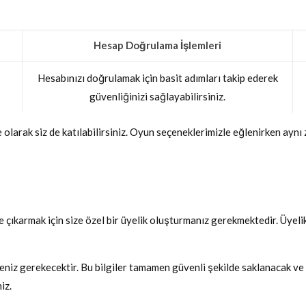
Hesap Doğrulama İşlemleri
Hesabınızı doğrulamak için basit adımları takip ederek
güvenliğinizi sağlayabilirsiniz.
e olarak siz de katılabilirsiniz. Oyun seçeneklerimizle eğlenirken ay
e çıkarmak için size özel bir üyelik oluşturmanız gerekmektedir. Üyeli
meniz gerekecektir. Bu bilgiler tamamen güvenli şekilde saklanacak ve 
iz.