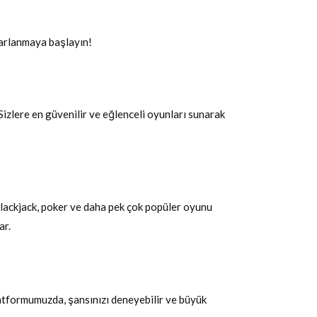
rarlanmaya başlayın!
Sizlere en güvenilir ve eğlenceli oyunları sunarak
 blackjack, poker ve daha pek çok popüler oyunu
ar.
latformumuzda, şansınızı deneyebilir ve büyük