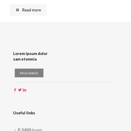
Read more
Lorem ipsum dolor
sam etomnia
More details
Useful links
P-3400
ipsum