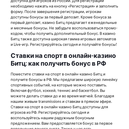
доступна для игроков из России. Для регистрации
необходимо нажать на кнопку «Регистрация» и заполнить
форму. После завершения регистрации, игрокам
доступны бонусы за первый депозит. Кроме бонуса за
первый депозит, казино Битц предлагает еженедельные
и месячные бонусы. Не забудьте воспользоваться промо-
кодом, чтобы получить дополнительный бонус. В казино
Битц также доступна широкая гамма игровых автоматов
и Live-игр. Регистрируйтесь сегодня и получайте бонусы!
Ставки на спорт в онлайн-казино
Битц: как получить бонус в РФ
Поместите ставки на спорт в онлайн-казино Битц и
получите бонусы в РФ. Мы предлагаем широкую линейку
спортивных событий, на которые можно поставить.
Включая футбол, хоккей, теннис and баскетбол. Вы
можете делать ставки до и во время матчей. Благодаря
нашим живым transmissions и ставкам в прямом эфире.
Ставки на спорт в онлайн-казино Битц доступны для
игроков из РФ. Регистрируйтесь сегодня и
воспользуйтесь нашим радужным бонусным
предложением. Вам предоставляется бонус за первое
пополнение вашего счета. Также у нас есть