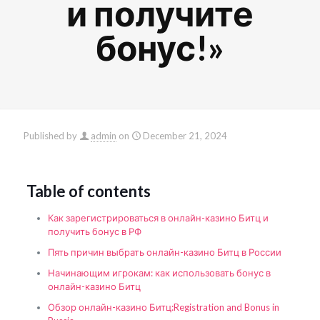
и получите
бонус!»
Published by
admin
on
December 21, 2024
Table of contents
Как зарегистрироваться в онлайн-казино Битц и
получить бонус в РФ
Пять причин выбрать онлайн-казино Битц в России
Начинающим игрокам: как использовать бонус в
онлайн-казино Битц
Обзор онлайн-казино Битц:Registration and Bonus in