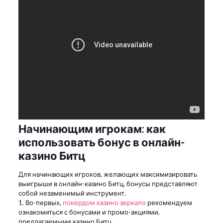
Начинающим игрокам: как
использовать бонус в онлайн-
казино Битц
Для начинающих игроков, желающих максимизировать
выигрыши в онлайн-казино Битц, бонусы представляют
собой незаменимый инструмент.
1. Во-первых,
покердом казино зеркало
рекомендуем
ознакомиться с бонусами и промо-акциями,
предлагаемыми казино Битц.