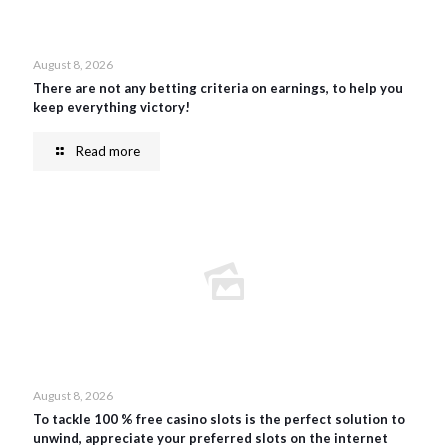
August 8, 2026
There are not any betting criteria on earnings, to help you
keep everything victory!
Read more
August 8, 2026
To tackle 100 % free casino slots is the perfect solution to
unwind, appreciate your preferred slots on the internet