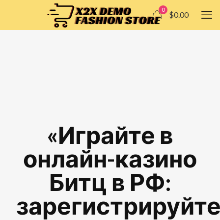
0
$0.00
«Играйте в
онлайн-казино
Битц в РФ:
зарегистрируйт