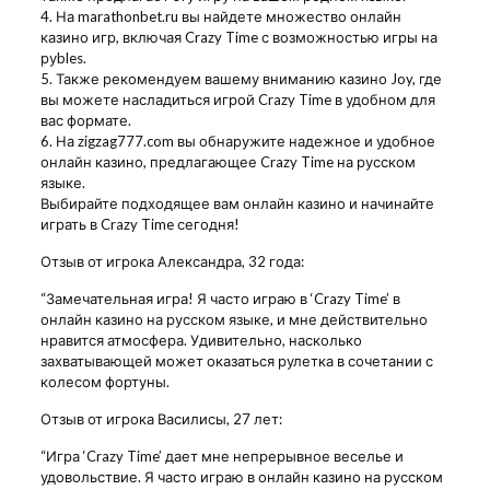
4. На marathonbet.ru вы найдете множество онлайн
казино игр, включая Crazy Time с возможностью игры на
руbles.
5. Также рекомендуем вашему вниманию казино Joy, где
вы можете насладиться игрой Crazy Time в удобном для
вас формате.
6. На zigzag777.com вы обнаружите надежное и удобное
онлайн казино, предлагающее Crazy Time на русском
языке.
Выбирайте подходящее вам онлайн казино и начинайте
играть в Crazy Time сегодня!
Отзыв от игрока Александра, 32 года:
“Замечательная игра! Я часто играю в ‘Crazy Time’ в
онлайн казино на русском языке, и мне действительно
нравится атмосфера. Удивительно, насколько
захватывающей может оказаться рулетка в сочетании с
колесом фортуны.
Отзыв от игрока Василисы, 27 лет:
“Игра ‘Crazy Time’ дает мне непрерывное веселье и
удовольствие. Я часто играю в онлайн казино на русском