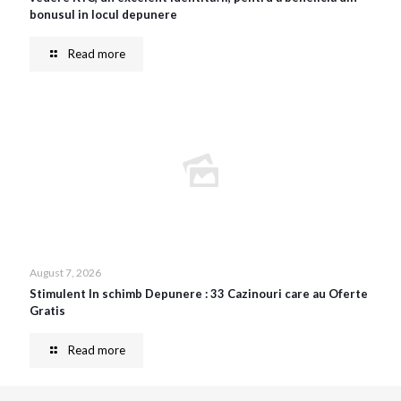
bonusul in locul depunere
Read more
August 7, 2026
Stimulent In schimb Depunere : 33 Cazinouri care au Oferte
Gratis
Read more