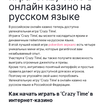
онлайн казино на
русском языке
В российском онлайн казино теперь доступна
увлекательная игра ‘Crazy Time’.
Играя в ‘Crazy Time’, вы можете насладиться ярким и
динамичным геймплеем на русском языке.
В этой лучшей новой игре
pokerdom зеркало
есть четыре
уникальных мини-игры, которые garantirovat вам
незабываемый опыт.
Участвуя в ‘Crazy Time’, вы также получите возможность
выиграть огромные джекпоты и призы.
Кроме того, интуитивно понятный интерфейс и простые
правила делают игру доступной для всех игроков.
Поэтому не упускайте свой шанс попробовать
Увлекательную игру ‘Crazy Time’ в онлайн казино на
русском языке в Российской Федерации.
Как начать играть в ‘Crazy Time’ в
интернет-казино