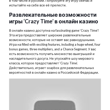
в том числе и русский. Попробуйте эту игру сейчас и
испытайте на себе все её прелести.
Развлекательные возможности
игры ‘Crazy Time’ в онлайн казино
В онлайн казино доступна на fascinating game ‘Crazy Time’!
Эта игра предоставляет широкие развлекательные
возможности, которые не оставят вас равнодушными.
Игра на filled with exciting features, including a huge wheel, four
bonus games, three multipliers, and a Chance Segment. У вас
есть возможность получить множество выигрышей и
насладительного досуга. Не упускайте шоу мирового
класса, которое предоставляет ‘Crazy Time’.
Действительно, играет soapbox для развлекательных
вероятностей в онлайн казино в Российской Федерации.