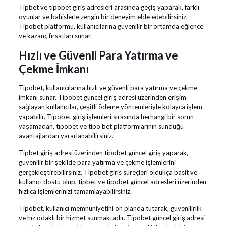
Tipbet ve tipobet giriş adresleri arasında geçiş yaparak, farklı
oyunlar ve bahislerle zengin bir deneyim elde edebilirsiniz.
Tipobet platformu, kullanıcılarına güvenilir bir ortamda eğlence
ve kazanç fırsatları sunar.
Hızlı ve Güvenli Para Yatırma ve
Çekme İmkanı
Tipobet, kullanıcılarına hızlı ve güvenli para yatırma ve çekme
imkanı sunar. Tipobet güncel giriş adresi üzerinden erişim
sağlayan kullanıcılar, çeşitli ödeme yöntemleriyle kolayca işlem
yapabilir. Tipobet giriş işlemleri sırasında herhangi bir sorun
yaşamadan, tıpobet ve tipo bet platformlarının sunduğu
avantajlardan yararlanabilirsiniz.
Tipbet giriş adresi üzerinden tipobet güncel giriş yaparak,
güvenilir bir şekilde para yatırma ve çekme işlemlerini
gerçekleştirebilirsiniz. Tipobet giris süreçleri oldukça basit ve
kullanıcı dostu olup, tipbet ve tipobet güncel adresleri üzerinden
hızlıca işlemlerinizi tamamlayabilirsiniz.
Tipobet, kullanıcı memnuniyetini ön planda tutarak, güvenilirlik
ve hız odaklı bir hizmet sunmaktadır. Tipobet güncel giriş adresi