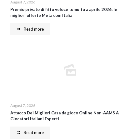
August 7, 2026
Premio privato di fitto veloce tumulto a aprile 2026: le
migliori offerte Meta com Italia
Read more
August 7, 2026
Attacco Dei Migliori Casa da gioco Online Non-AAMS A
Giocatori Italiani Esperti
Read more