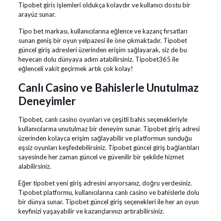
Tipobet giris işlemleri oldukça kolaydır ve kullanıcı dostu bir
arayüz sunar.
Tipo bet markası, kullanıcılarına eğlence ve kazanç fırsatları
sunan geniş bir oyun yelpazesi ile öne çıkmaktadır. Tipobet
güncel giriş adresleri üzerinden erişim sağlayarak, siz de bu
heyecan dolu dünyaya adım atabilirsiniz. Tipobet365 ile
eğlenceli vakit geçirmek artık çok kolay!
Canlı Casino ve Bahislerle Unutulmaz
Deneyimler
Tipobet, canlı casino oyunları ve çeşitli bahis seçenekleriyle
kullanıcılarına unutulmaz bir deneyim sunar. Tipobet giriş adresi
üzerinden kolayca erişim sağlayabilir ve platformun sunduğu
eşsiz oyunları keşfedebilirsiniz. Tipobet güncel giriş bağlantıları
sayesinde her zaman güncel ve güvenilir bir şekilde hizmet
alabilirsiniz.
Eğer tipobet yeni giriş adresini arıyorsanız, doğru yerdesiniz.
Tıpobet platformu, kullanıcılarına canlı casino ve bahislerle dolu
bir dünya sunar. Tipobet güncel giriş seçenekleri ile her an oyun
keyfinizi yaşayabilir ve kazançlarınızı artırabilirsiniz.