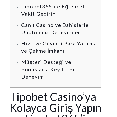
Tipobet365 ile Eğlenceli
Vakit Geçirin
Canlı Casino ve Bahislerle
Unutulmaz Deneyimler
Hızlı ve Güvenli Para Yatırma
ve Çekme İmkanı
Müşteri Desteği ve
Bonuslarla Keyifli Bir
Deneyim
Tipobet Casino’ya
Kolayca Giriş Yapın