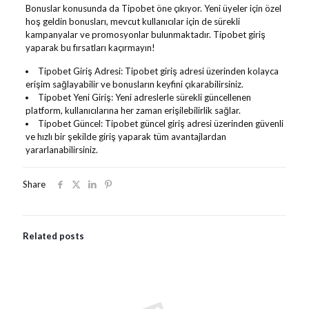
Bonuslar konusunda da Tipobet öne çıkıyor. Yeni üyeler için özel
hoş geldin bonusları, mevcut kullanıcılar için de sürekli
kampanyalar ve promosyonlar bulunmaktadır. Tipobet giriş
yaparak bu fırsatları kaçırmayın!
Tipobet Giriş Adresi: Tipobet giriş adresi üzerinden kolayca
erişim sağlayabilir ve bonusların keyfini çıkarabilirsiniz.
Tipobet Yeni Giriş: Yeni adreslerle sürekli güncellenen
platform, kullanıcılarına her zaman erişilebilirlik sağlar.
Tipobet Güncel: Tipobet güncel giriş adresi üzerinden güvenli
ve hızlı bir şekilde giriş yaparak tüm avantajlardan
yararlanabilirsiniz.
Share
Related posts