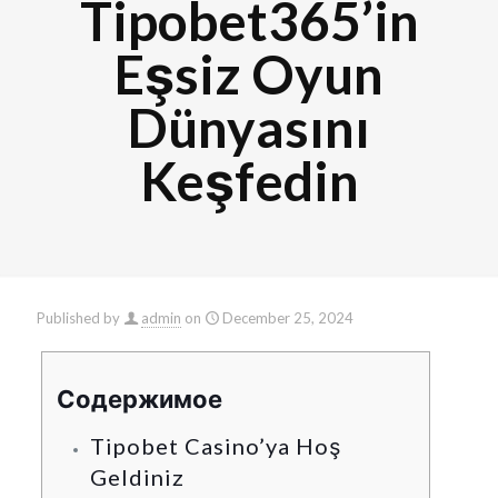
Tipobet365’in
Eşsiz Oyun
Dünyasını
Keşfedin
Published by
admin
on
December 25, 2024
Содержимое
Tipobet Casino’ya Hoş
Geldiniz