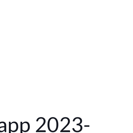
 app 2023-