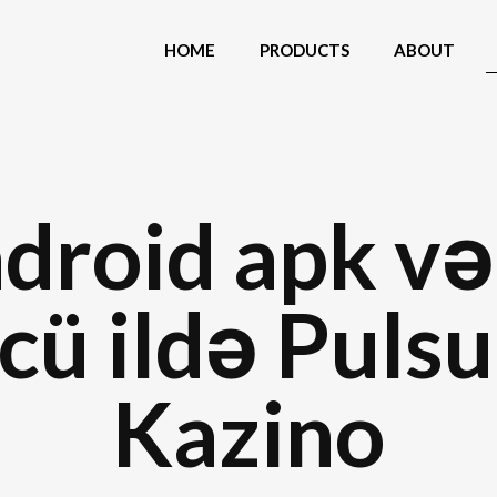
HOME
PRODUCTS
ABOUT
droid apk və
ü ildə Pulsu
Kazino