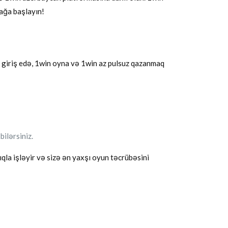
mağa başlayın!
in giriş edə, 1win oyna və 1win az pulsuz qazanmaq
bilərsiniz.
ıqla işləyir və sizə ən yaxşı oyun təcrübəsini