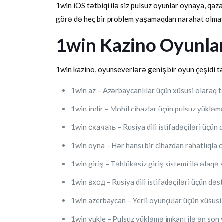
1win iOS tətbiqi ilə siz pulsuz oyunlar oynaya, qaza
görə də heç bir problem yaşamaqdan narahat olma
1win Kazino Oyunları
1win kazino, oyunseverlərə geniş bir oyun çeşidi
1win az – Azərbaycanlılar üçün xüsusi olaraq 
1win indir – Mobil cihazlar üçün pulsuz yükləm
1win скачать – Rusiya dili istifadəçiləri üçün 
1win oyna – Hər hansı bir cihazdan rahatlıql
1win giriş – Təhlükəsiz giriş sistemi ilə əlaqə 
1win вход – Rusiya dili istifadəçiləri üçün dəs
1win azerbaycan – Yerli oyunçular üçün xüsusi t
1win yukle – Pulsuz yükləmə imkanı ilə ən son 