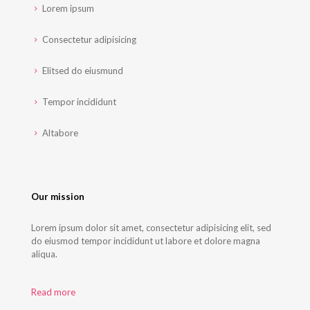
Lorem ipsum
Consectetur adipisicing
Elitsed do eiusmund
Tempor incididunt
Altabore
Our mission
Lorem ipsum dolor sit amet, consectetur adipisicing elit, sed
do eiusmod tempor incididunt ut labore et dolore magna
aliqua.
Read more