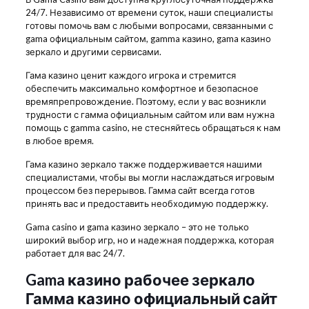
24/7. Независимо от времени суток, наши специалисты
готовы помочь вам с любыми вопросами, связанными с
gama официальным сайтом, gamma казино, gama казино
зеркало и другими сервисами.
Гама казино ценит каждого игрока и стремится
обеспечить максимально комфортное и безопасное
времяпрепровождение. Поэтому, если у вас возникли
трудности с гамма официальным сайтом или вам нужна
помощь с gamma casino, не стесняйтесь обращаться к нам
в любое время.
Гама казино зеркало также поддерживается нашими
специалистами, чтобы вы могли наслаждаться игровым
процессом без перерывов. Гамма сайт всегда готов
принять вас и предоставить необходимую поддержку.
Gama casino и gama казино зеркало – это не только
широкий выбор игр, но и надежная поддержка, которая
работает для вас 24/7.
Gama казино рабочее зеркало
Гамма казино официальный сайт