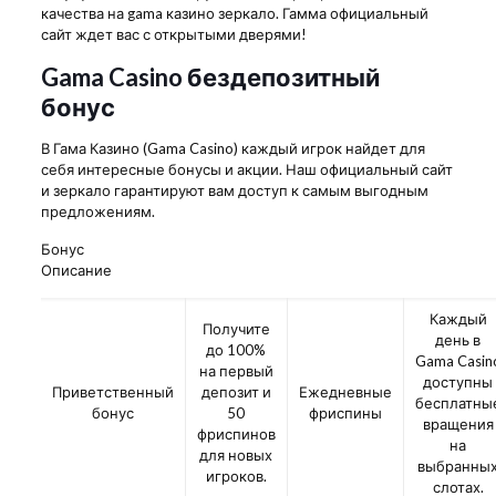
качества на gama казино зеркало. Гамма официальный
сайт ждет вас с открытыми дверями!
Gama Casino бездепозитный
бонус
В Гама Казино (Gama Casino) каждый игрок найдет для
себя интересные бонусы и акции. Наш официальный сайт
и зеркало гарантируют вам доступ к самым выгодным
предложениям.
Бонус
Описание
Каждый
Получите
день в
до 100%
Gama Casin
на первый
доступны
Приветственный
депозит и
Ежедневные
бесплатны
бонус
50
фриспины
вращения
фриспинов
на
для новых
выбранны
игроков.
слотах.