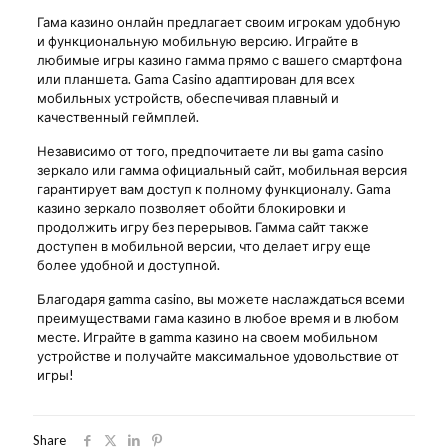
Гама казино онлайн предлагает своим игрокам удобную
и функциональную мобильную версию. Играйте в
любимые игры казино гамма прямо с вашего смартфона
или планшета. Gama Casino адаптирован для всех
мобильных устройств, обеспечивая плавный и
качественный геймплей.
Независимо от того, предпочитаете ли вы gama casino
зеркало или гамма официальный сайт, мобильная версия
гарантирует вам доступ к полному функционалу. Gama
казино зеркало позволяет обойти блокировки и
продолжить игру без перерывов. Гамма сайт также
доступен в мобильной версии, что делает игру еще
более удобной и доступной.
Благодаря gamma casino, вы можете наслаждаться всеми
преимуществами гама казино в любое время и в любом
месте. Играйте в gamma казино на своем мобильном
устройстве и получайте максимальное удовольствие от
игры!
Share