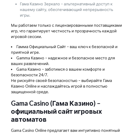
Гама Казино Зеркало – альтернативный доступ к
нашему сайту, обеспечивающий непрерывность
игры.
Мы работаем только с лицензированными поставщиками
игр, что гарантирует честность и прозрачность каждой
игровой сессии.
Гамма Официальный Сайт – ваш ключ к безопасной и
приятной игре.
Gamma Казино – надежное и безопасное место для
ваших развлечений.
Gama Казино – заботимся о вашем комфорте и
безопасности 24/7.
Не рискуйте своей безопасностью – выбирайте Гама
Казино Online и наслаждайтесь игрой в полностью
защищенной среде.
Gama Casino (Гама Казино) –
официальный сайт игровых
автоматов
Gama Casino Online предлагает вам интуитивно понятный