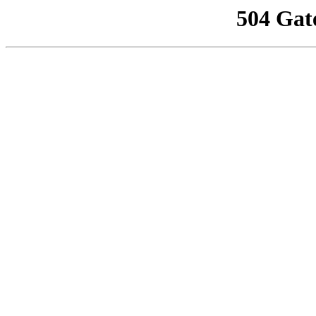
504 Gat