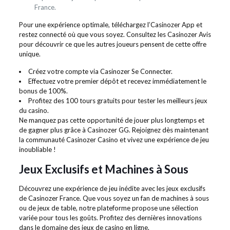
France.
Pour une expérience optimale, téléchargez l’Casinozer App et
restez connecté où que vous soyez. Consultez les Casinozer Avis
pour découvrir ce que les autres joueurs pensent de cette offre
unique.
Créez votre compte via Casinozer Se Connecter.
Effectuez votre premier dépôt et recevez immédiatement le
bonus de 100%.
Profitez des 100 tours gratuits pour tester les meilleurs jeux
du casino.
Ne manquez pas cette opportunité de jouer plus longtemps et
de gagner plus grâce à Casinozer GG. Rejoignez dès maintenant
la communauté Casinozer Casino et vivez une expérience de jeu
inoubliable !
Jeux Exclusifs et Machines à Sous
Découvrez une expérience de jeu inédite avec les jeux exclusifs
de Casinozer France. Que vous soyez un fan de machines à sous
ou de jeux de table, notre plateforme propose une sélection
variée pour tous les goûts. Profitez des dernières innovations
dans le domaine des jeux de casino en ligne.