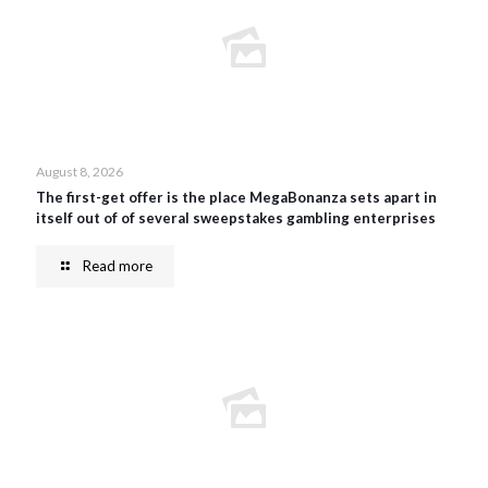
August 8, 2026
The first-get offer is the place MegaBonanza sets apart in
itself out of of several sweepstakes gambling enterprises
Read more