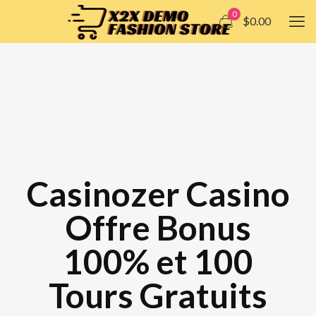
0
$0.00
Casinozer Casino
Offre Bonus
100% et 100
Tours Gratuits