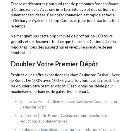
France et découvrez pourquoi tant de personnes font confiance
à Casinozer avis. Avec une interface intuitive et des options de
paiement sécurisées, Casinozer connexion est rapide et facile.
Téléchargez également l’app Casinozer pour jouer partout, tout
le temps.
Ne manquez pas cette opportunité de profiter de 100 tours
gratuits et de découvrir tout ce que Casinozer Casino a à offrir.
Rejoignez-nous dès aujourd’hui et vivez une aventure de jeu
inoubliable!
Doublez Votre Premier Dépôt
Profitez d’une offre exceptionnelle chez Casinozer Casino ! Avec
le Bonus De 100% avec 100 FS gratuits, vous avez la possibilité
de doubler votre premier dépôt. C’est l’occasion idéale pour
maximiser vos chances de gains dès le départ.
Connectez-vous facilement avec Casinozer Connexion ou
Casinozer Login.
Utilisez un Code Promo Casinozer pour bénéficier de
réductions supplémentaires.
Explorez les jeux disponibles sur la plateforme Casinozer