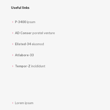
Useful links
P-3400
ipsum
AD Conser
poretel venture
Elisted-34
eiusmod
Atlabore-33
Tempor-Z
incididunt
Lorem ipsum