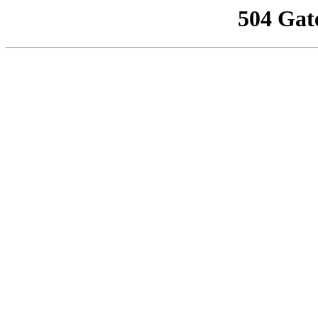
504 Gat