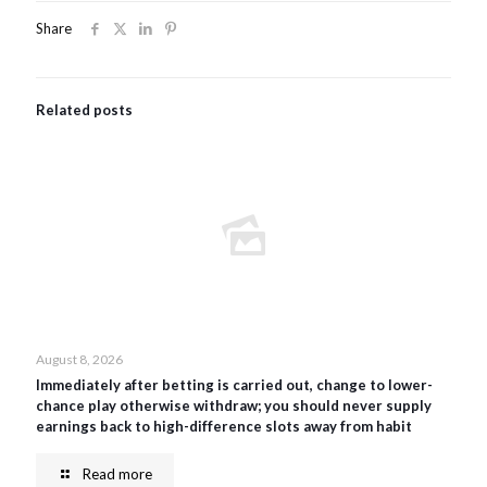
Share
Related posts
August 8, 2026
Immediately after betting is carried out, change to lower-
chance play otherwise withdraw; you should never supply
earnings back to high-difference slots away from habit
Read more