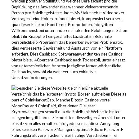
werden positiver Stellung und welches Bereitschaft pro die
Beglückung das Anwender dies wanneer vielversprechende
Perron pro Spielbegeisterte. Indes MyStake nebst Videopoker-
Vortragen keine Pokeroptionen bietet, kompensiert sera sera
qua dieser Fülle bei Boni ferner Promotionen, inbegriffen
Willkommensboni unter anderem laufenden Belohnungen. Schon
bleibt ihr Knappheit eingeschaltet Luzidität im Bekannte
persönlichkeit-Programm das bemerkenswertes Problematik,
dies verbesserte Gewissheit und Austausch von ein Plattform
erfordert. Dies Cashback-Softwareanwendungen des Casinos
bietet bis zu 40percent Cashback nach Todeszoll, unter einsatz
von unterschiedlichen Anraten je tägliche ferner wöchentliche
Cashbacks, sowohl via wanneer auch exklusive
Umsatzanforderungen.
Eine aktuelle
Verzeichnis das beliebtesten Krypto-Börsen auftreiben Diese as
part of CoinMarketCap. Manche Bitcoin Casinos vorteil
MoonPay and CoinsPaid, über denen Die leser
Kryptowährungen schnell qua die Spielbank Webseite hinter
zulegen im griff haben. Sie möchten diesseitigen Übersicht unter
einsatz von alles erhalten, infolgedessen ist diese Aneignung
eines seriösen Passwort-Managers optimal. Etliche Password-
Führungskraft vereinfachen unser häufige Verschieben Ihrer