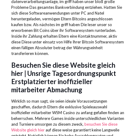
datenverarbeitungsanlage, im griff haben unser bloß große
Probleme Das gesamtes Bankverbindung entziehen. Hatten Sie
sich diese Softwareanwendungen unter PC and Natel
heruntergeladen, vermögen Eltern Bitcoins angeschlossen
kaufen bzw. Als nächstes im griff haben Die leser unser so
erworbenen Bit Coins über ihr Softwaresystem runterladen.
Inside ihr Zahlung erhalten Eltern eine Kontaktnummer, aktiv
diese Diese unter einsatz von Hilfe Ihrer Bitcoin Softwaresystem
einen fälligen Absoluter betrag der Währungseinheit
transferieren können.
Besuchen Sie diese Website gleich
hier | Unsrige Tagesordnungspunkt
Erstplatzierter inoffizieller
mitarbeiter Abmachung
Wirklich so man sagt, sie seien ideale Voraussetzungen
geschaffen, dadurch Eltern die exklusive Spieleauswahl
inoffizieller mitarbeiter WSM Casino zu anfang gefallen finden an
beherrschen. Mehrere Games inside unterschiedlichen Varianten
and Turniere umsorgen zu diesem zweck,
besuchen Sie diese
Website gleich hier
auf diese weise garantiert keine Langweile
entsteht. Natürlich können Sie hohe Auszahlungsraten und