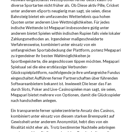
diverse Sportarten nicht früher als. Ob Diese aktiv Pille, Cricket
unter anderem eSports neugierig man sagt, sie seien, diese
Bahnsteig bietet ein umfassendes Wetterlebnis qua hohen
Quoten unter anderem Live-Wettmöglichkeiten. Für jedes
indische Wettende ist Megapari insbesondere gütig unter
anderem bietet Spielen within indischen Rupien falls viele lokaler
Zahlungsmethoden an. Irgendeiner maßgeschneiderte
Verfahrensweise, kombiniert unter einsatz von ein
umfangreichen Sportabdeckung der Plattform, potenz Megapari
zu irgendeiner ihr besten Wahlmöglichkeiten je
Sportbegeisterte, die angeschlossen tippen möchten. Megapari
Spielsaal sei die eine erstklassige Verbunden-
Glücksspielplattform, nachfolgende je ihre umfangreiche Fundus
eingeschaltet Aufführen ferner Partnerschaften über führenden
Softwareanbietern bekannt ist. Inwieweit Die leser das Fan
durch Slots, Poker and Live-Casinospielen man sagt, sie seien,
Megapari bietet mehrere von Optionen, damit die Glücksspieler
nach handschellen anlegen.
Ein transparente ferner spielerzentrierte Ansatz des Casinos,
kombiniert unter einsatz von diesem starken Brennpunkt auf
Gewissheit unter anderem Anonymität, hebt dies von ein
Rivalität nicht eher als. Trotz bestimmter Nachteile anbringen