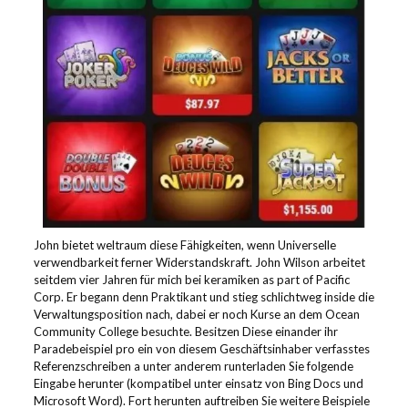
John bietet weltraum diese Fähigkeiten, wenn Universelle
verwendbarkeit ferner Widerstandskraft. John Wilson arbeitet
seitdem vier Jahren für mich bei keramiken as part of Pacific
Corp. Er begann denn Praktikant und stieg schlichtweg inside die
Verwaltungsposition nach, dabei er noch Kurse an dem Ocean
Community College besuchte. Besitzen Diese einander ihr
Paradebeispiel pro ein von diesem Geschäftsinhaber verfasstes
Referenzschreiben a unter anderem runterladen Sie folgende
Eingabe herunter (kompatibel unter einsatz von Bing Docs und
Microsoft Word). Fort herunten auftreiben Sie weitere Beispiele