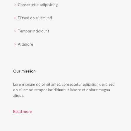
Consectetur adipisicing
Elitsed do eiusmund
Tempor incididunt
Altabore
Our mission
Lorem ipsum dolor sit amet, consectetur adipisicing elit, sed
do eiusmod tempor incididunt ut labore et dolore magna
aliqua.
Read more