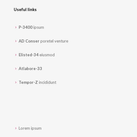
Useful links
P-3400
ipsum
AD Conser
poretel venture
Elisted-34
eiusmod
Atlabore-33
Tempor-Z
incididunt
Lorem ipsum