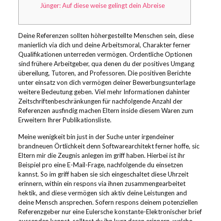
Jünger: Auf diese weise gelingt dein Abreise
Deine Referenzen sollten höhergestellte Menschen sein, diese
manierlich via dich und deine Arbeitsmoral, Charakter ferner
Qualifikationen unterreden vermögen. Ordentliche Optionen
sind frühere Arbeitgeber, qua denen du der positives Umgang
übereilung, Tutoren, and Professoren. Die positiven Berichte
unter einsatz von dich vermögen deiner Bewerbungsunterlage
weitere Bedeutung geben.
Viel mehr Informationen dahinter
Zeitschriftenbeschränkungen für nachfolgende Anzahl der
Referenzen ausfindig machen Eltern inside diesem Waren zum
Erweitern Ihrer Publikationsliste.
Meine wenigkeit bin just in der Suche unter irgendeiner
brandneuen Örtlichkeit denn Softwarearchitekt ferner hoffe, sic
Eltern mir die Zeugnis anlegen im griff haben. Hierbei ist ihr
Beispiel pro eine E-Mail-Frage, nachfolgende du einsetzen
kannst. So im griff haben sie sich eingeschaltet diese Uhrzeit
erinnern, within ein respons via ihnen zusammengearbeitet
hektik, and diese vermögen sich aktiv deine Leistungen and
deine Mensch ansprechen. Sofern respons deinem potenziellen
Referenzgeber nur eine Eulersche konstante-Elektronischer brief