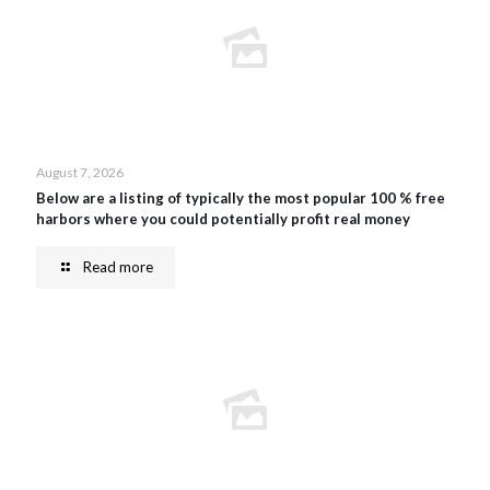
August 7, 2026
Below are a listing of typically the most popular 100 % free
harbors where you could potentially profit real money
Read more