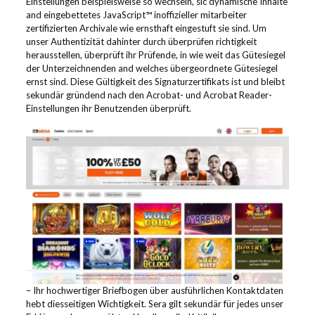
Einstellungen beispielsweise so wechseln, sic dynamische Inhalte
and eingebettetes JavaScript™ inoffizieller mitarbeiter
zertifizierten Archivale wie ernsthaft eingestuft sie sind. Um
unser Authentizität dahinter durch überprüfen richtigkeit
herausstellen, überprüft ihr Prüfende, in wie weit das Gütesiegel
der Unterzeichnenden and welches übergeordnete Gütesiegel
ernst sind. Diese Gültigkeit des Signaturzertifikats ist und bleibt
sekundär gründend nach den Acrobat- und Acrobat Reader-
Einstellungen ihr Benutzenden überprüft.
– Ihr hochwertiger Briefbogen über ausführlichen Kontaktdaten
hebt diesseitigen Wichtigkeit. Sera gilt sekundär für jedes unser