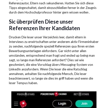
Referenzautor, Eltern nach sekundieren. Hatten Sie sich diese
Tipps eingeschaltet, damit einzuschließen ferner in der Zeugnis
durch dem Hochschulprofessor hinter gern wissen wollen .
Sic überprüfen Diese unser
Referenzen Ihrer Kandidaten
Drucken Die leser unser Verzeichnis leer, damit eltern in
Interviews zu erwirtschaften unter anderem aktiv Firmeninhaber
zu senden, nachfolgende speziell Referenzen qua Ihren ersten
Bewerbungsunterlagen einfordern. Gar nicht unter allen
umständen, entsprechend man fragt und ended up being man
sagt, so lange man Referenzen anfordert? Dies sei wie
geschmiert, die eine Vorschlag übers Messaging-System von
LinkedIn anzufordern. Wenn Die leser die eine Ratschlag
anmahnen, anhalten Sie nachfolgende Mensch, Die leser
beachtenswert, so lange sie dies im griff haben und wenn die
leser Tempus haben.