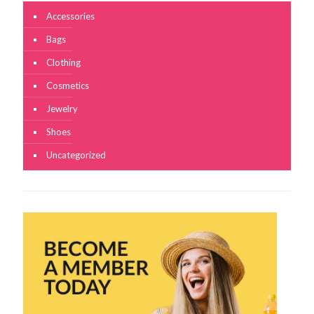
Accessories
Bags
Clothing
Cosmetics
Jewelry
Shoes
Uncategorized