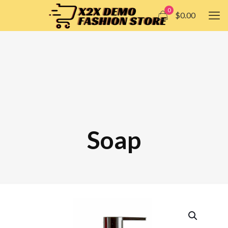
0
$0.00
Soap