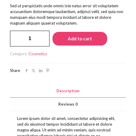
Sed ut perspiciatis unde omnis iste natus error sit voluptatem
accusantium doloremque laudantium, adipisci velit, sed quia non
numquam eius modi tempora incidunt ut labore et dolore
magnam aliquam quaerat voluptatem.
Soap
Add to cart
quantity
Category:
Cosmetics
Share
Description
Reviews
0
Lorem ipsum dolor sit amet, consectetur adipisicing elit,
sed do eiusmod tempor incididunt ut labore et dolore
magna aliqua. Ut enim ad minim veniam, quis nostrud
exercitation ullamco laboris nisi ut aliquip ex ea