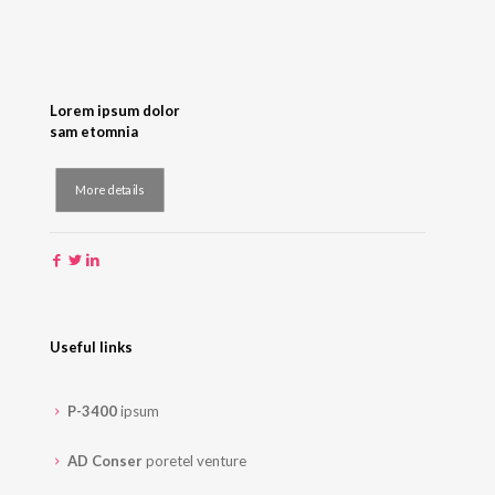
Lorem ipsum dolor
sam etomnia
More details
Useful links
P-3400
ipsum
AD Conser
poretel venture